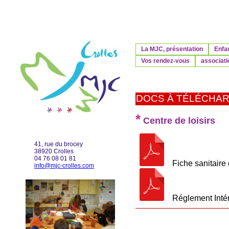
La MJC, présentation
Enfa
Vos rendez-vous
associati
DOCS À TÉLÉCHA
*
Centre de loisirs
41, rue du brocey
38920 Crolles
04 76 08 01 81
Fiche sanitaire c
info@mjc-crolles.com
Réglement Intéri