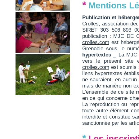
*
Mentions Lé
Publication et héberg
Crolles, association déc
SIRET 303 506 893 000
publication : MJC DE 
crolles.com
est hébergé
Grenoble sous le num
hypertextes
_ La MJC de
vers le présent site 
crolles.com
est soumis à
liens hypertextes établis
ne sauraient, en aucun
mais de manière non ex
L’ensemble de ce site rel
en ce qui concerne cha
La reproduction ou repr
toute autre élément con
interdite et constitue s
sanctionnée par les arti
*
Les inscript