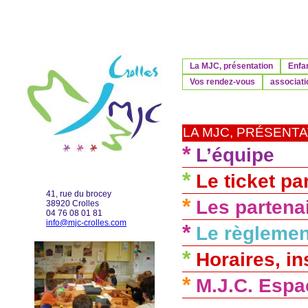
La MJC, présentation
Enfa
Vos rendez-vous
associati
LA MJC, PRÉSENTA
*
L’équipe
*
Le ticket par
41, rue du brocey
*
Les partena
38920 Crolles
04 76 08 01 81
info@mjc-crolles.com
*
Le règlement
*
Horaires, in
*
M.J.C. Espa