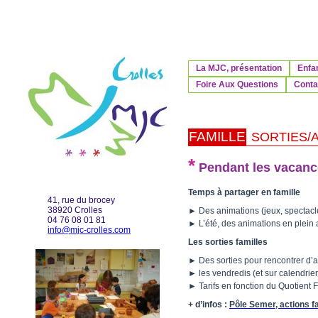
La MJC, présentation
Enfa
Foire Aux Questions
Contac
FAMILLE
SORTIES/
*
Pendant les vacanc
Temps à partager en famille
41, rue du brocey
38920 Crolles
► Des animations (jeux, spectacle
04 76 08 01 81
► L’été, des animations en plein a
info@mjc-crolles.com
Les sorties familles
► Des sorties pour rencontrer d’au
► les vendredis (et sur calendrier
► Tarifs en fonction du Quotient 
+ d’infos :
Pôle Semer, actions f