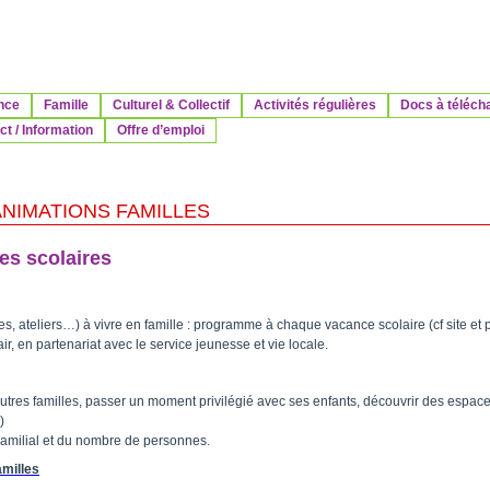
nce
Famille
Culturel & Collectif
Activités régulières
Docs à téléch
t / Information
Offre d’emploi
ANIMATIONS FAMILLES
es scolaires
s, ateliers…) à vivre en famille : programme à chaque vacance scolaire (cf site et 
ir, en partenariat avec le service jeunesse et vie locale.
tres familles, passer un moment privilégié avec ses enfants, découvrir des espaces n
)
Familial et du nombre de personnes.
amilles