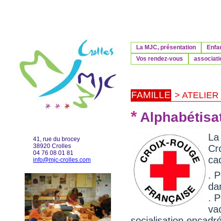
La MJC, présentation
Enfa
Vos rendez-vous
associati
FAMILLE
> ATELIER
*
Alphabétisat
La
41, rue du brocey
38920 Crolles
Cr
04 76 08 01 81
cad
info@mjc-crolles.com
. P
da
. P
va
socialisation encadr