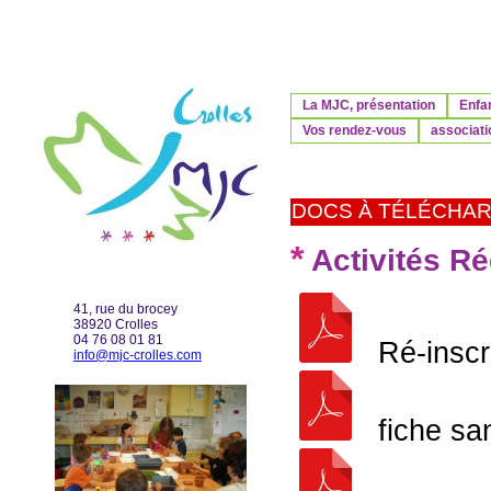
La MJC, présentation
Enfa
Vos rendez-vous
associati
DOCS À TÉLÉCHA
*
Activités Ré
41, rue du brocey
38920 Crolles
04 76 08 01 81
Ré-inscri
info@mjc-crolles.com
fiche san