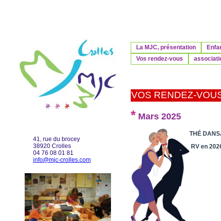
La MJC, présentation
Enfa
Vos rendez-vous
associati
VOS RENDEZ-VOU
*
Mars 2025
THÉ DANS
41, rue du brocey
38920 Crolles
RV en 20
04 76 08 01 81
info@mjc-crolles.com