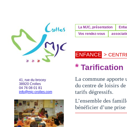
La MJC, présentation
Enfa
Vos rendez-vous
associati
ENFANCE
> CENTR
*
Tarification
La commune apporte un
41, rue du brocey
38920 Crolles
du centre de loisirs de
04 76 08 01 81
tarifs dégressifs.
info@mjc-crolles.com
L’ensemble des famille
bénéficier d’une prise 