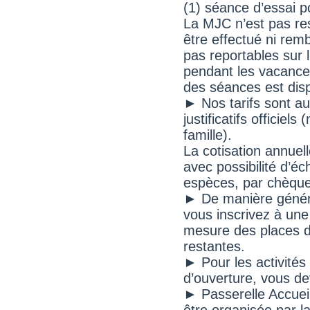
(1) séance d’essai p
La MJC n’est pas res
être effectué ni remb
pas reportables sur l
pendant les vacances
des séances est disp
► Nos tarifs sont au 
justificatifs officiels
famille).
La cotisation annuell
avec possibilité d’é
espèces, par chèque
► De manière généra
vous inscrivez à une
mesure des places di
restantes.
► Pour les activités
d’ouverture, vous de
► Passerelle Accueils
être organisée par la