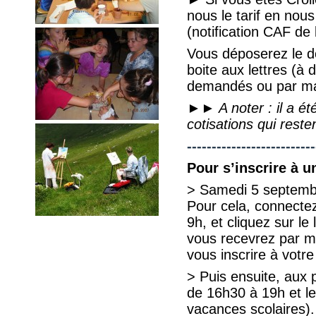
nous le tarif en nou
(notification CAF de 
Vous déposerez le d
boite aux lettres (à
demandés ou par mai
►► A noter : il a ét
cotisations qui reste
--------------------------
Pour s’inscrire à un
> Samedi 5 septemb
Pour cela, connecte
9h, et cliquez sur le
vous recevrez par ma
vous inscrire à votre
> Puis ensuite, aux 
de 16h30 à 19h et l
vacances scolaires).