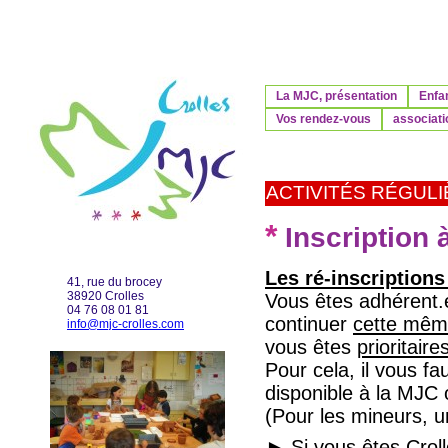
La MJC, présentation
Enfa
Vos rendez-vous
associati
ACTIVITÉS RÉGUL
*
Inscription 
Les ré-inscriptions
41, rue du brocey
38920 Crolles
Vous êtes adhérent.e
04 76 08 01 81
continuer
cette mêm
info@mjc-crolles.com
vous êtes
prioritair
Pour cela, il vous fa
disponible à la MJC 
(Pour les mineurs, un
► Si vous êtes Crol